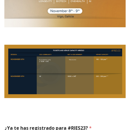
¿Ya te has registrado para #RIES23?
*